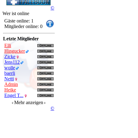
©
Wer ist online
Gäste online: 1
Mitglieder online: 0
Letzte Mitglieder
Elli
Hingucker
Zicke
Jens112
wolle
baerli
Netti
Admin
Heike
Engel T...
Mehr anzeigen
©